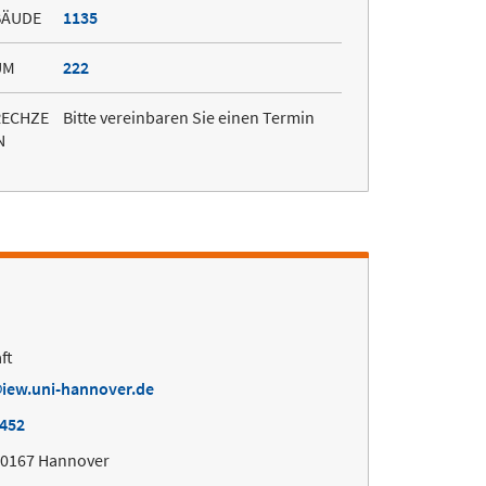
BÄUDE
1135
UM
222
RECHZE
Bitte vereinbaren Sie einen Termin
N
ft
iew.uni-hannover.de
7452
30167 Hannover