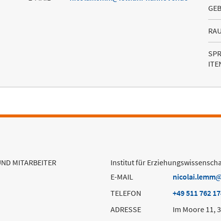
GE
RA
SP
ITE
UND MITARBEITER
Institut für Erziehungswissenscha
E-MAIL
nicolai.lemm
TELEFON
+49 511 762 1
ADRESSE
Im Moore 11, 