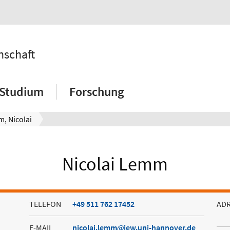
nschaft
Studium
Forschung
, Nicolai
Nicolai Lemm
TELEFON
+49 511 762 17452
AD
E-MAIL
nicolai.lemm
iew.uni-hannover.de