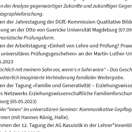
en der Analyse gegenwärtiger Zukünfte und zukünftiger Gege
Biographieforschung
.
en der Jahrestagung der DGfE-Kommission Qualitative Bild
ung an der Otto von Guericke Universität Magdeburg (07.09
inaristische Prüfungsform
.
n der Arbeitstagung »Einheit von Lehre und Prüfung? Prax
 universitäres Prüfungsgeschehen« an der Martin-Luther-Uni
5.2023
sächlich mit meinem Sohn vor, wenn‘s n Sohn wäre“ –
Das Gesch
väterlich imaginierte Verhinderung familialer Weitergabe
.
n der Tagung »Familie und Generativität – Erziehungswisse
es Netzwerks Erziehungswissenschaftliche Familienforschun
urg (05.05.2023)
ler*innen" im universitären Seminar: Kommunikative Gepflo
ormen
(mit Hannes König, Halle).
en der 12. Tagung der AG Kasuistik in der Lehrer*innenbi