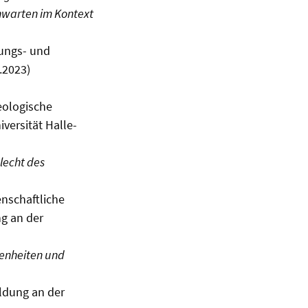
nwarten im Kontext
ungs- und
.2023)
eologische
versität Halle-
lecht des
nschaftliche
g an der
genheiten und
ldung an der