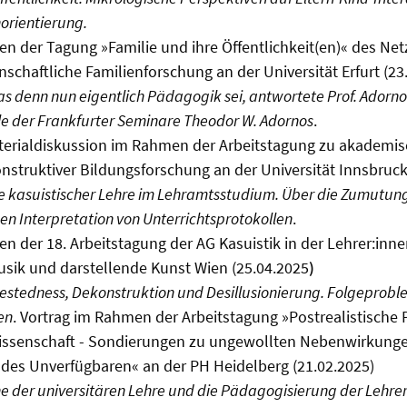
orientierung.
n der Tagung »Familie und ihre Öffentlichkeit(en)« des Ne
schaftliche Familienforschung an der Universität Erfurt (23
as denn nun eigentlich Pädagogik sei, antwortete Prof. Adorno"
le der Frankfurter Seminare Theodor W. Adornos
.
rialdiskussion im Rahmen der Arbeitstagung zu akademis
struktiver Bildungsforschung an der Universität Innsbruck 
 kasuistischer Lehre im Lehramtsstudium. Über die Zumutun
en Interpretation von Unterrichtsprotokollen
.
n der 18. Arbeitstagung der AG Kasuistik in der Lehrer:inn
Musik und darstellende Kunst Wien (25.04.2025
)
restedness, Dekonstruktion und Desillusionierung. Folgeprobl
en
. Vortrag im Rahmen der Arbeitstagung »Postrealistische 
issenschaft - Sondierungen zu ungewollten Nebenwirkunge
des Unverfügbaren« an der PH Heidelberg (21.02.2025)
 der universitären Lehre und die Pädagogisierung der Lehre