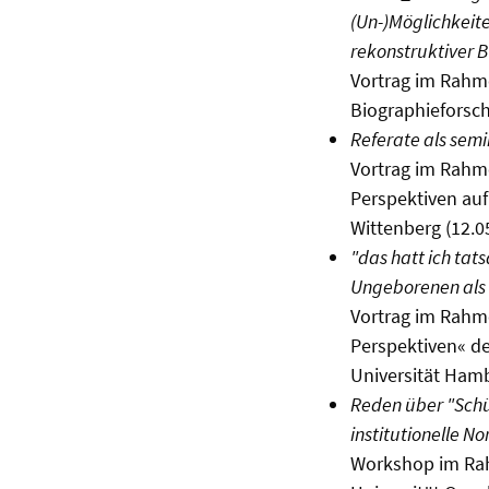
(Un-)Möglichkeit
rekonstruktiver 
Vortrag im Rahm
Biographieforsch
Referate als sem
Vortrag im Rahme
Perspektiven auf
Wittenberg (12.0
"das hatt ich tat
Ungeborenen als 
Vortrag im Rahme
Perspektiven« d
Universität Hamb
Reden über "Schü
institutionelle N
Workshop im Rahm