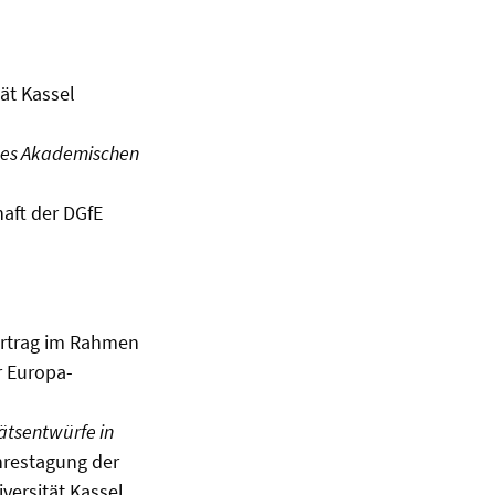
ät Kassel
 des Akademischen
aft der DGfE
ortrag im Rahmen
r Europa-
ätsentwürfe in
hrestagung der
ersität Kassel