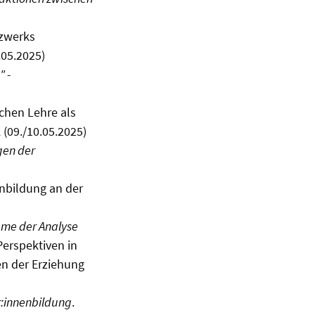
tzwerks
.05.2025)
 -
chen Lehre als
(09./10.05.2025)
gen der
enbildung an der
eme der Analyse
Perspektiven in
n der Erziehung
r:innenbildung
.