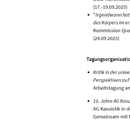
(17.-19.09.2025)
"
Irgendwann hat 
des Körpers im er
Kommission Quali
(24.09.2025)
Tagungsorganisati
Kritik in der univ
Perspektiven auf 
Arbeitstagung am
10. Jahre AG Kasu
AG Kasuistik in 
Gemeinsam mit Pr