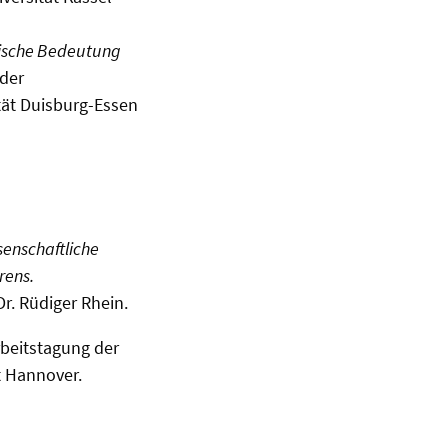
hische Bedeutung
der
tät Duisburg-Essen
ssenschaftliche
rens.
r. Rüdiger Rhein.
rbeitstagung der
t Hannover.