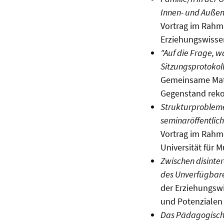
Innen- und Außen
Vortrag im Rahme
Erziehungswissen
"Auf die Frage, w
Sitzungsprotokol
Gemeinsame Mate
Gegenstand rekon
Strukturprobleme
seminaröffentlich
Vortrag im Rahme
Universität für 
Zwischen disinte
des Unverfügbar
der Erziehungsw
und Potenzialen 
Das Pädagogische