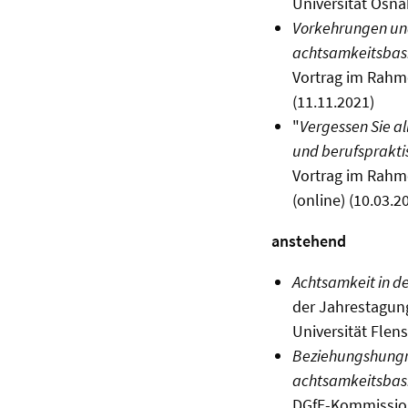
Universität Osna
Vorkehrungen und
achtsamkeitsbasi
Vortrag im Rahme
(11.11.2021)
"
Vergessen Sie a
und berufsprakti
Vortrag im Rahm
(online) (10.03.2
anstehend
Achtsamkeit in d
der Jahrestagun
Universität Flen
Beziehungshungri
achtsamkeitsbasi
DGfE-Kommission