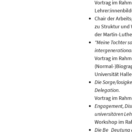
Vortrag im Rahm
Lehrer:innenbildu
Chair der Arbeit
zu Struktur und
der Martin-Luthe
"Meine Tochter s
intergenerationa
Vortrag im Rahm
(Normal-)Biograp
Universität Hall
Die Sorge/losigk
Delegation
.
Vortrag im Rahme
Engagement, Dist
universitären Leh
Workshop im Rahm
Die Be_Deutung d