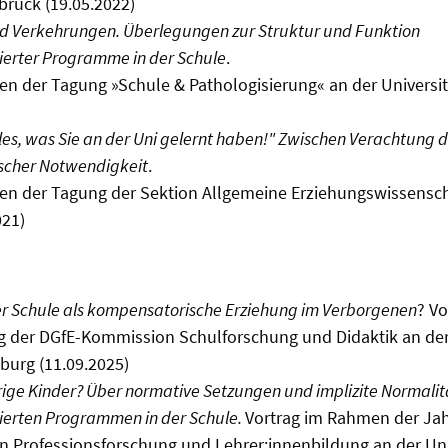
brück (19.05.2022)
 Verkehrungen. Überlegungen zur Struktur und Funktion
erter Programme in der Schule
.
n der Tagung »Schule & Pathologisierung« an der Universit
lles, was Sie an der Uni gelernt haben!" Zwischen Verachtung
scher Notwendigkeit
.
en der Tagung der Sektion Allgemeine Erziehungswissensch
021)
er Schule als kompensatorische Erziehung im Verborgenen
? V
g der DGfE-Kommission Schulforschung und Didaktik an de
sburg (11.09.2025)
ge Kinder? Über normative Setzungen und implizite Normalit
erten Programmen in der Schule.
Vortrag im Rahmen der Ja
 Professionsforschung und Lehrer:innenbildung an der Univ