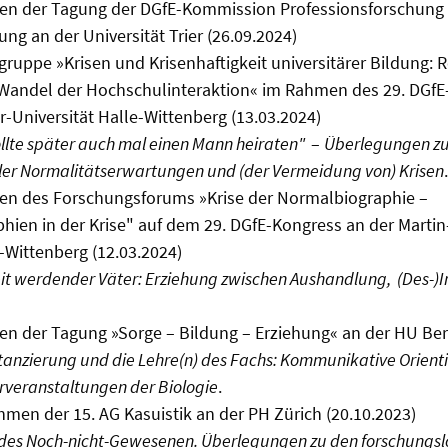
en der Tagung der DGfE-Kommission Professionsforschung
ng an der Universität Trier (26.09.2024)
sgruppe »Krisen und Krisenhaftigkeit universitärer Bildung:
 Wandel der Hochschulinteraktion« im Rahmen des 29. DGfE
r-Universität Halle-Wittenberg (13.03.2024)
ollte später auch mal einen Mann heiraten"
–
Überlegungen 
ler Normalitätserwartungen und (der Vermeidung von) Krisen
.
en des Forschungsforums »Krise der Normalbiographie –
hien in der Krise" auf dem 29. DGfE-Kongress an der Martin
e-Wittenberg (12.03.2024)
eit werdender Väter: Erziehung zwischen Aushandlung, (Des-)I
n der Tagung »Sorge – Bildung – Erziehung« an der HU Berl
anzierung und die Lehre(n) des Fachs: Kommunikative Orient
rveranstaltungen der Biologie
.
en der 15. AG Kasuistik an der PH Zürich (20.10.2023)
es Noch-nicht-Gewesenen. Überlegungen zu den forschungsl