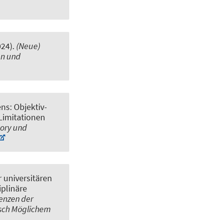
024).
(Neue)
en und
ns: Objektiv-
Limitationen
tory und
 universitären
iplinäre
enzen der
isch Möglichem