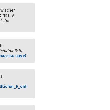
 Zwischen
 Zirfas, W.
liche
ch-
sdidaktik III:
9462966-005
ls
ltiefen_9_onli