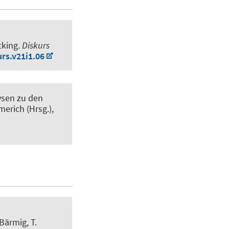
cking
.
Diskurs
urs.v21i1.06
ysen zu den
merich (Hrsg.),
 Bärmig, T.