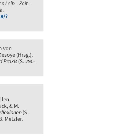
 Leib – Zeit –
a.
9/?
n von
 Desoye (Hrsg.),
d Praxis
(S. 290-
llen
Buck, & M.
eflexionen
(S.
. Metzler.