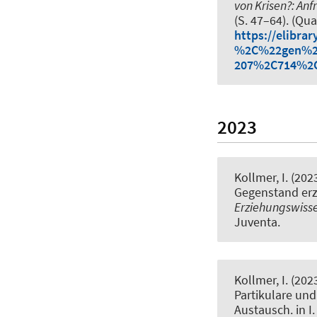
von Krisen?: An
(S. 47–64). (Qu
https://elibr
%2C%22gen%
207%2C714%2
2023
Kollmer, I.
(202
Gegenstand erz
Erziehungswisse
Juventa.
Kollmer, I.
(202
Partikulare un
Austausch
. in 