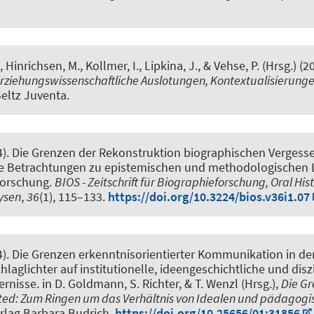
., Hinrichsen, M.
, Kollmer, I.
, Lipkina, J., & Vehse, P. (Hrsg.) (2
rziehungswissenschaftliche Auslotungen, Kontextualisierung
Beltz Juventa.
4).
Die Grenzen der Rekonstruktion biographischen Vergesse
 Betrachtungen zu epistemischen und methodologischen 
forschung
.
BIOS - Zeitschrift für Biographieforschung, Oral His
ysen
,
36
(1), 115–133.
https://doi.org/10.3224/bios.v36i1.07
4).
Die Grenzen erkenntnisorientierter Kommunikation in der
hlaglichter auf institutionelle, ideengeschichtliche und disz
ernisse
. in D. Goldmann, S. Richter, & T. Wenzl (Hrsg.),
Die Gr
ited: Zum Ringen um das Verhältnis von Idealen und pädagog
erlag Barbara Budrich.
https://doi.org/10.25656/01:31856