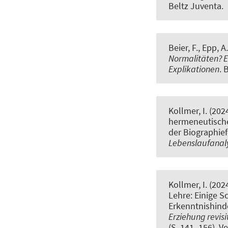
Beltz Juventa.
Beier, F., Epp, A
Normalitäten? E
Explikationen
. 
Kollmer, I.
(202
hermeneutische
der Biographie
Lebenslaufanal
Kollmer, I.
(202
Lehre: Einige Sc
Erkenntnishind
Erziehung revis
(S. 141–156). V