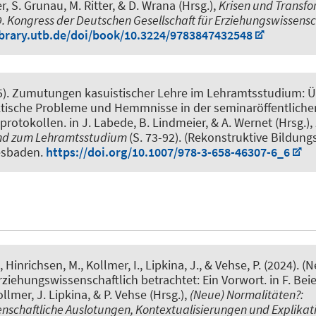
r, S. Grunau, M. Ritter, & D. Wrana (Hrsg.),
Krisen und Transfo
. Kongress der Deutschen Gesellschaft für Erziehungswissens
library.utb.de/doi/book/10.3224/9783847432548
5).
Zumutungen kasuistischer Lehre im Lehramtsstudium: Ü
tische Probleme und Hemmnisse in der seminaröffentlichen
sprotokollen
. in J. Labede, B. Lindmeier, & A. Wernet (Hrsg.),
nd zum Lehramtsstudium
(S. 73-92). (Rekonstruktive Bildung
esbaden.
https://doi.org/10.1007/978-3-658-46307-6_6
., Hinrichsen, M.
, Kollmer, I.
, Lipkina, J., & Vehse, P. (2024).
(N
ziehungswissenschaftlich betrachtet: Ein Vorwort
. in F. Bei
ollmer, J. Lipkina, & P. Vehse (Hrsg.),
(Neue) Normalitäten?:
nschaftliche Auslotungen, Kontextualisierungen und Explika