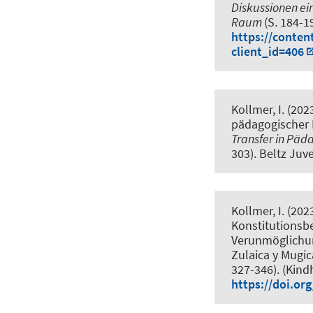
Diskussionen ei
Raum
(S. 184-1
https://conte
client_id=406
Kollmer, I.
(202
pädagogischer 
Transfer in Päd
303). Beltz Juv
Kollmer, I.
(202
Konstitutionsbe
Verunmöglichun
Zulaica y Mugic
327-346). (Kind
https://doi.or