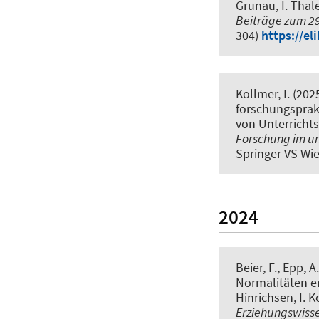
Grunau, I. Thale
Beiträge zum 29
304)
https://e
Kollmer, I.
(202
forschungsprak
von Unterricht
Forschung im u
Springer VS Wi
2024
Beier, F., Epp, A
Normalitäten er
Hinrichsen, I. K
Erziehungswisse