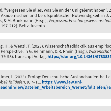
3).
"Vergessen Sie alles, was Sie an der Uni gelernt haben".
 Akademischen und berufspraktischer Notwendigkeit
. in J.
s, & M. Brinkmann (Hrsg.),
Vergessen: Erziehungswissenschaft
. 197-212). Beltz Juventa.
g, H.
, & Wenzl, T.
(2023).
Wissenschaftsdidaktik aus empiris
 Perspektive
. in G. Reinmann, & R. Rhein (Hrsg.),
Wissenschaft
. 79-98). transcript Verlag.
https://doi.org/10.14361/978383
llmer, I.
(2023).
Prolog: Der schulische Auslandsaufenthalt a
obe?
falltiefen
,
9
, 7–11.
https://www.iew.uni-
leadmin/iew/Dateien_Arbeitsbereich_Wernet/falltiefen/Fal