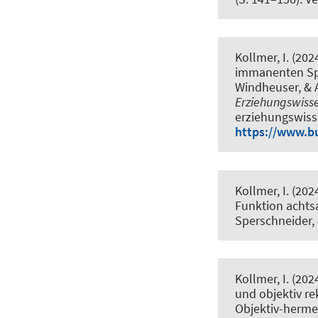
Kollmer, I.
(202
immanenten Spa
Windheuser, & 
Erziehungswisse
erziehungswiss
https://www.bu
Kollmer, I.
(202
Funktion achts
Sperschneider, &
Kollmer, I.
(202
und objektiv re
Objektiv-herme