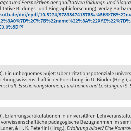
fragen und Perspektiven der qualitativen Bildungs- und Biogr
alitative Bildungs- und Biographieforschung). Verlag Barbara
ary.utb.de/doi/epdf/10.3224/9783847418788#%5B%7B%2
22%3A0%7D%2C%7B%22name%22%3A%22XYZ%22%7D%
C0.0%5D
3).
Ein unbequemes Sujet: Über Irritationspotenziale univers
iehungswissenschaftlicher Forschung
. in U. Binder (Hrsg.),
nschaft: Erscheinungsformen, Funktionen und Leistungen
(S.
3).
Erfahrungsartikulationen in universitären Lehrveranstalt
d vorwissenschaftliche pädagogische Bezugnahmen im semi
I. Laner, & H. K. Peterlini (Hrsg.),
Erfahrung bildet? Eine Kontrov