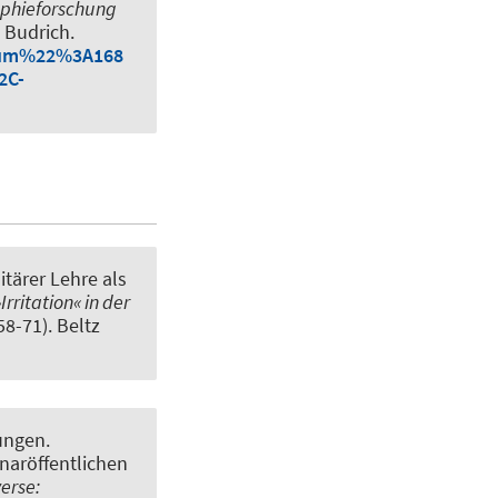
aphieforschung
 Budrich.
2num%22%3A168
2C-
itärer Lehre als
»Irritation« in der
 58-71). Beltz
ungen.
naröffentlichen
erse: