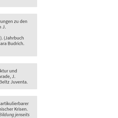
erungen zu den
n J.
). (Jahrbuch
ara Budrich.
ktur und
arade, J.
 Beltz Juventa.
artikulierbarer
ischer Krisen.
Bildung jenseits