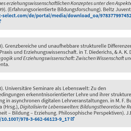
nes erziehungswissenschaftlichen Konzeptes unter den Aspekten
99). (Erfahrungsorientierte Bildungsforschung). Beltz Juvent
nt-select.com/de/portal/media/download_oa/978377997452
3).
Grenzbereiche und unaufhebbare strukturelle Differenze
Praxis und Erziehungswissenschaft
. in T. Diederichs, & A. K.
agogik und Erziehungswissenschaft: Zwischen Wissenschaft un
enta.
3).
Universitäre Seminare als Lebenswelt: Zu den
dingungen erkenntnisorientierter Lehre und ihrer strukture
g in asynchronen digitalen Lehrveranstaltungen
. in M. F. 
a (Hrsg.),
Digitalisierte Lebenswelten: Bildungstheoretische R
heit – Bildung – Erziehung. Philosophische Perspektiven). J.B
g/10.1007/978-3-662-66123-9_17