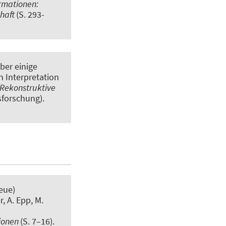
rmationen:
chaft
(S. 293-
ber einige
 Interpretation
Rekonstruktive
sforschung).
eue)
er, A. Epp, M.
tionen
(S. 7–16).