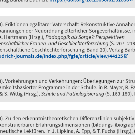
4).
Friktionen egalitärer Vaterschaft: Rekonstruktive Annäh
nnungen der Neuordnung elterlicher Sorgeverhältnisse
. i
A. Hartmann (Hrsg.),
Pädagogik als Sorge?: Perspektiven
nschaftlicher Frauen- und Geschlechterforschung
(S. 207–219
enschaftliche Geschlechterforschung; Band 20). Verlag Barb
drich-journals.de/index.php/fgfe/article/view/44125
4).
Vorkehrungen und Verkehrungen: Überlegungen zur Stru
amkeitsbasierter Programme in der Schule
. in R. Mayer, R. P
 S. Wittig (Hrsg.),
Schule und Pathologisierung
(S. 163-180).
4).
Zu den erkenntnistheoretischen Differenzlinien subjektiv 
konstruierbarer Erfahrungsdimensionen (bildungs-)biograph
neutische Lektüren.
in J. Lipkina, A. Epp, & T. Fuchs (Hrsg.),