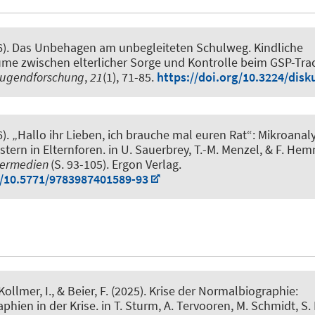
6).
Das Unbehagen am unbegleiteten Schulweg. Kindliche
ume zwischen elterlicher Sorge und Kontrolle beim GSP-Tra
 Jugendforschung
,
21
(1), 71-85.
https://doi.org/10.3224/disk
6).
„Hallo ihr Lieben, ich brauche mal euren Rat“: Mikroanal
tern in Elternforen
. in U. Sauerbrey, T.-M. Menzel, & F. Hem
bermedien
(S. 93-105). Ergon Verlag.
g/10.5771/9783987401589-93
 Kollmer, I.
, & Beier, F. (2025).
Krise der Normalbiographie:
phien in der Krise
. in T. Sturm, A. Tervooren, M. Schmidt, S.