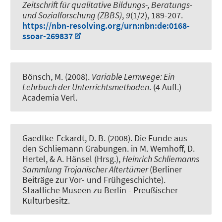
Zeitschrift für qualitative Bildungs-, Beratungs-
und Sozialforschung (ZBBS)
,
9
(1/2), 189-207.
https://nbn-resolving.org/urn:nbn:de:0168-
ssoar-269837
Bönsch, M. (2008).
Variable Lernwege: Ein
Lehrbuch der Unterrichtsmethoden
. (4 Aufl.)
Academia Verl.
Gaedtke-Eckardt, D. B. (2008).
Die Funde aus
den Schliemann Grabungen
. in M. Wemhoff, D.
Hertel, & A. Hänsel (Hrsg.),
Heinrich Schliemanns
Sammlung Trojanischer Altertümer
(Berliner
Beiträge zur Vor- und Frühgeschichte).
Staatliche Museen zu Berlin - Preußischer
Kulturbesitz.