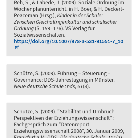
Reh, S., & Labede, J. (2009).
Soziale Ordnung im
Wochenplanunterricht
. in H. Boer, & H. Deckert-
Peaceman (Hrsg.),
Kinder in der Schule:
Zwischen Gleichaltrigenkultur und schulischer
Ordnung
(S. 159–176). VS Verlag fur
Sozialwissenschaften.
https://doi.org/10.1007/978-3-531-91551-7_10
Schütze, S. (2009).
Führung – Steuerung –
Governance: DDS-Jahrestagung in Münster
.
Neue deutsche Schule : nds
,
61
(8).
Schütze, S. (2009).
"Stabilität und Umbruch –
Perspektiven der Erziehungswissenschaft":
Fachgespräch zum "Datenreport
Erziehungswissenschaft 2008", 30. Januar 2009,
Frankfurt a.M.
DDS - Die deutsche Schule
,
101
(2),