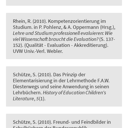
Rhein, R.
(2010).
Kompetenzorientierung im
Studium
. in P. Pohlenz, & A. Oppermann (Hrsg.),
Lehre und Studium professionell evaluieren: Wie
viel Wissenschaft braucht die Evaluation?
(S. 137-
152). (Qualität - Evaluation - Akkreditierung).
UVW Univ.-Verl. Webler.
Schütze, S. (2010).
Das Prinzip der
Elementarisierung in der Lehrmethode F.A.W.
Diesterwegs und seine Anwendung in seinen
Lehrbüchern
.
History of Education Children's
Literature
,
5
(1).
Schütze, S. (2010).
Freund- und Feindbilder in
Schulbüchern der Bundesrepublik