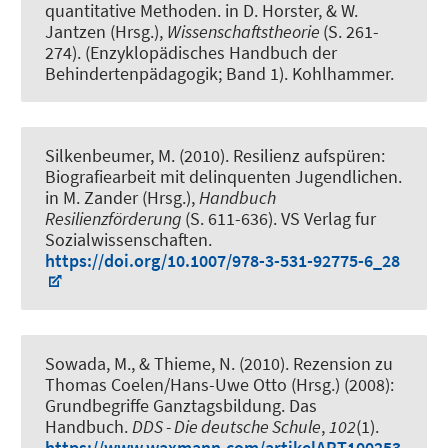
quantitative Methoden
. in D. Horster, & W.
Jantzen (Hrsg.),
Wissenschaftstheorie
(S. 261-
274). (Enzyklopädisches Handbuch der
Behindertenpädagogik; Band 1). Kohlhammer.
Silkenbeumer, M. (2010).
Resilienz aufspüren:
Biografiearbeit mit delinquenten Jugendlichen
.
in M. Zander (Hrsg.),
Handbuch
Resilienzförderung
(S. 611-636). VS Verlag fur
Sozialwissenschaften.
https://doi.org/10.1007/978-3-531-92775-6_28
Sowada, M., & Thieme, N. (2010).
Rezension zu
Thomas Coelen/Hans-Uwe Otto (Hrsg.) (2008):
Grundbegriffe Ganztagsbildung. Das
Handbuch
.
DDS - Die deutsche Schule
,
102
(1).
https://www.waxmann.com/artikelART100253