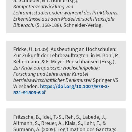
S. Schnebel, & T. Bohl (Hrsg.),
Kompetenzentwicklung von
Lehramtsstudierenden während des Praktikums.
Erkenntnisse aus dem Modellversuch Praxisjahr
Biberach.
(S. 168-188). Schneider-Verlag.
Fricke, U. (2009).
Ausbeutung an Hochschulen:
Zur Zukunft der Lehrbeauftragten
. in M. Boni, P.
Kellermann, & E. Meyer-Renschhausen (Hrsg.),
Zur Kritik europäischer Hochschulpolitik:
Forschung und Lehre unter Kuratel
betriebswirtschaftlicher Denkmuster
Springer VS
Wiesbaden.
https://doi.org/10.1007/978-3-
531-91503-6
Fritzsche, B., Idel, T.-S., Reh, S., Labede, J.,
Altmann, S., Breuer, A., Klais, S., Lahr, E., &
Surmann, A. (2009).
Legitimation des Ganztags