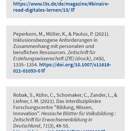
https://www.l3s.de/de/magazine/#binaire-
read-digitales-lernen/13/
Peperkorn, M.
, Müller, K.
, & Paulus, P. (2021).
Inklusionsbezogene Anforderungen in
Zusammenhang mit personalen und
beruflichen Ressourcen
.
Zeitschrift für
Erziehungswissenschaft (ZfE) (druck)
,
24
(6),
1335–1354.
https://doi.org/10.1007/s11618-
021-01053-0
Robak, S.
, Kühn, C., Schomaker, C., Zander, L., &
Liefner, I. M. (2021).
Das interdisziplinäre
Forschungscentre "Bildung, Wissen,
Innovation"
.
Hessische Blätter für Volksbildung :
Zeitschrift für Erwachsenenbildung in
Deutschland
,
71
(3), 48-55.