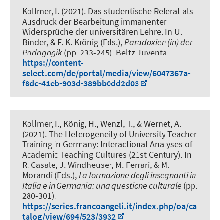
Kollmer, I.
(2021).
Das studentische Referat als
Ausdruck der Bearbeitung immanenter
Widersprüche der universitären Lehre
. In U.
Binder, & F. K. Krönig (Eds.),
Paradoxien (in) der
Pädagogik
(pp. 233-245). Beltz Juventa.
https://content-
select.com/de/portal/media/view/6047367a-
f8dc-41eb-903d-389bb0dd2d03
Kollmer, I.
, König, H.
, Wenzl, T.
, & Wernet, A.
(2021).
The Heterogeneity of University Teacher
Training in Germany: Interactional Analyses of
Academic Teaching Cultures (21st Century)
. In
R. Casale, J. Windheuser, M. Ferrari, & M.
Morandi (Eds.),
La formazione degli insegnanti in
Italia e in Germania: una questione culturale
(pp.
280-301).
https://series.francoangeli.it/index.php/oa/ca
talog/view/694/523/3932