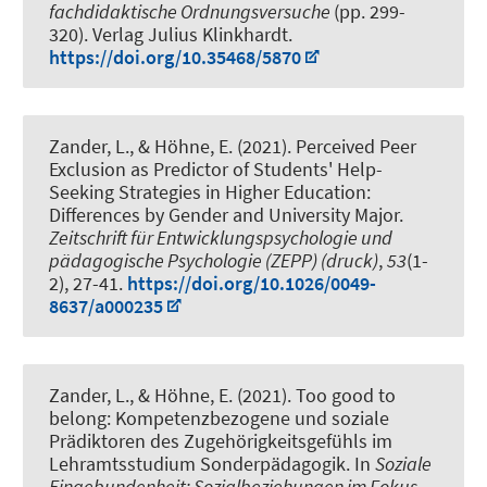
fachdidaktische Ordnungsversuche
(pp. 299-
320). Verlag Julius Klinkhardt.
https://doi.org/10.35468/5870
Zander, L.
, & Höhne, E.
(2021).
Perceived Peer
Exclusion as Predictor of Students' Help-
Seeking Strategies in Higher Education:
Differences by Gender and University Major
.
Zeitschrift für Entwicklungspsychologie und
pädagogische Psychologie (ZEPP) (druck)
,
53
(1-
2), 27-41.
https://doi.org/10.1026/0049-
8637/a000235
Zander, L.
, & Höhne, E.
(2021).
Too good to
belong: Kompetenzbezogene und soziale
Prädiktoren des Zugehörigkeitsgefühls im
Lehramtsstudium Sonderpädagogik
. In
Soziale
Eingebundenheit: Sozialbeziehungen im Fokus