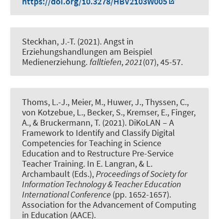
https://doi.org/10.3278/HBV2103W005
Steckhan, J.-T.
(2021).
Angst in
Erziehungshandlungen am Beispiel
Medienerziehung
.
falltiefen
,
2021
(07), 45-57.
Thoms, L.-J.
, Meier, M.
, Huwer, J., Thyssen, C.,
von Kotzebue, L., Becker, S., Kremser, E., Finger,
A.
, & Bruckermann, T.
(2021).
DiKoLAN – A
Framework to Identify and Classify Digital
Competencies for Teaching in Science
Education and to Restructure Pre-Service
Teacher Training
. In E. Langran, & L.
Archambault (Eds.),
Proceedings of Society for
Information Technology & Teacher Education
International Conference
(pp. 1652-1657).
Association for the Advancement of Computing
in Education (AACE).