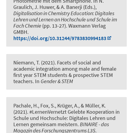
Photometrie mit dem Smartphone
. In N.
Graulich, J. Huwer, & A. Banerji (Eds.),
Digitalisation in Chemistry Education: Digitales
Lehren und Lernen an Hochschule und Schule im
Fach Chemie
(pp. 13-27). Waxmann Verlag
GMBH.
https://doi.org/10.31244/9783830994183
Niemann, T.
(2021).
Facets of social and
academic integration among male and female
first year STEM students & prospective STEM
teachers
. In
Gender & STEM
Pachale, H.
, Fox, S.
, Krüger, A.
, & Müller, K.
(2021).
#LernenVernetzt Gelebte Kooperation in
Schule und Hochschule: Digitales Lehren und
Lernen gemeinsam meistern
.
BINAIRE - das
Magazin des Forschungszentrums L3S
.