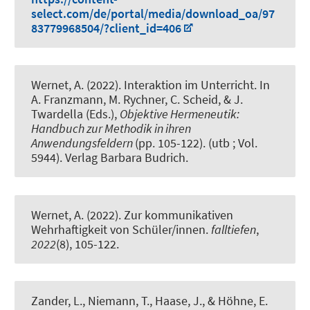
select.com/de/portal/media/download_oa/97
83779968504/?client_id=406
Wernet, A.
(2022).
Interaktion im Unterricht
. In
A. Franzmann, M. Rychner, C. Scheid, & J.
Twardella (Eds.),
Objektive Hermeneutik:
Handbuch zur Methodik in ihren
Anwendungsfeldern
(pp. 105-122). (utb ; Vol.
5944). Verlag Barbara Budrich.
Wernet, A.
(2022).
Zur kommunikativen
Wehrhaftigkeit von Schüler/innen
.
falltiefen
,
2022
(8), 105-122.
Zander, L.
, Niemann, T.
, Haase, J.
, & Höhne, E.