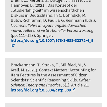
Braun, E., Mertens, J., Böttger, J.
, Haase, J.
, &
Hannover, B. (2021).
Das Konzept der
„Studierfähigkeit“ im wissenschaftlichen
Diskurs in Deutschland
. In C. Bohndick, M.
Bülow-Schramm, D. Paul, & G. Reinmann (Eds.),
Hochschullehre im Spannungsfeld zwischen
individueller und institutioneller Verantwortung
(pp. 111–123). Springer.
https://doi.org/10.1007/978-3-658-32272-4_9
Bruckermann, T.
, Straka, T., Stillfried, M., &
Krell, M. (2021).
Context Matters: Accounting for
Item Features in the Assessment of Citizen
Scientists’ Scientific Reasoning Skills
.
Citizen
Science: Theory and Practice
,
6
(1), Article 21.
https://doi.org/10.5334/cstp.309