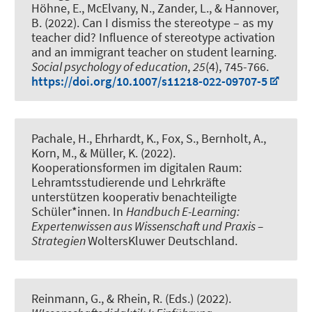
Höhne, E.
, McElvany, N., Zander, L., & Hannover,
B. (2022).
Can I dismiss the stereotype – as my
teacher did? Influence of stereotype activation
and an immigrant teacher on student learning
.
Social psychology of education
,
25
(4), 745-766.
https://doi.org/10.1007/s11218-022-09707-5
Pachale, H.
, Ehrhardt, K.
, Fox, S., Bernholt, A.,
Korn, M.
, & Müller, K.
(2022).
Kooperationsformen im digitalen Raum:
Lehramtsstudierende und Lehrkräfte
unterstützen kooperativ benachteiligte
Schüler*innen
. In
Handbuch E-Learning:
Expertenwissen aus Wissenschaft und Praxis –
Strategien
WoltersKluwer Deutschland.
Reinmann, G.
, & Rhein, R.
(Eds.) (2022).