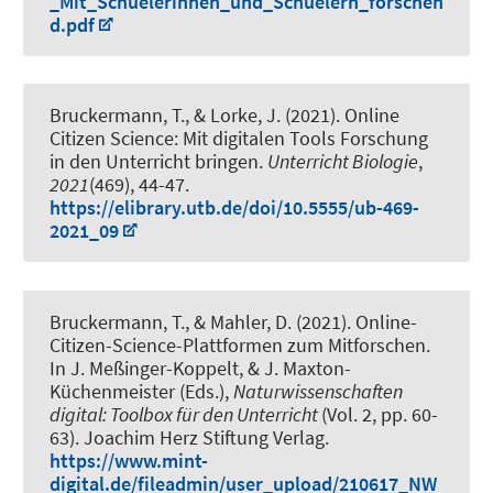
_Mit_Schuelerinnen_und_Schuelern_forschen
d.pdf
Bruckermann, T.
, & Lorke, J. (2021).
Online
Citizen Science: Mit digitalen Tools Forschung
in den Unterricht bringen
.
Unterricht Biologie
,
2021
(469), 44-47.
https://elibrary.utb.de/doi/10.5555/ub-469-
2021_09
Bruckermann, T.
, & Mahler, D. (2021).
Online-
Citizen-Science-Plattformen zum Mitforschen
.
In J. Meßinger-Koppelt, & J. Maxton-
Küchenmeister (Eds.),
Naturwissenschaften
digital: Toolbox für den Unterricht
(Vol. 2, pp. 60-
63). Joachim Herz Stiftung Verlag.
https://www.mint-
digital.de/fileadmin/user_upload/210617_NW