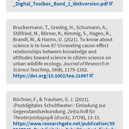
_Digital_Toolbox_Band_2_Webversion.pdf
Bruckermann, T.
, Greving, H.
, Schumann, A.,
Stillfried, M., Börner, K., Kimmig, S., Hagen, R.,
Brandt, M., & Harms, U. (2021).
To know about
science is to love it? Unraveling cause-effect
relationships between knowledge and
attitudes toward science in citizen science on
urban wildlife ecology
.
Journal of Research in
Science Teaching
,
58
(8), 1179-1202.
https://doi.org/10.1002/tea.21697
Büchner, F.
, & Traulsen, S. J.
(2021).
‹Postdigitales Schultheater›: Einladung zur
Gegenstandserkundung
.
Zeitschrift für
Theaterpädagogik (druck)
,
37
(78), 13-15.
https://www.researchgate.net/publication/35