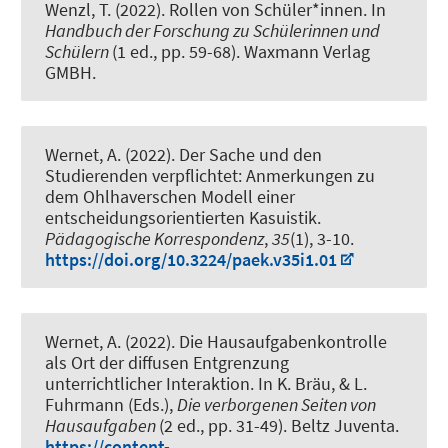
Wenzl, T.
(2022).
Rollen von Schüler*innen
. In
Handbuch der Forschung zu Schülerinnen und
Schülern
(1 ed., pp. 59-68). Waxmann Verlag
GMBH.
Wernet, A.
(2022).
Der Sache und den
Studierenden verpflichtet: Anmerkungen zu
dem Ohlhaverschen Modell einer
entscheidungsorientierten Kasuistik
.
Pädagogische Korrespondenz
,
35
(1), 3-10.
https://doi.org/10.3224/paek.v35i1.01
Wernet, A.
(2022).
Die Hausaufgabenkontrolle
als Ort der diffusen Entgrenzung
unterrichtlicher Interaktion
. In K. Bräu, & L.
Fuhrmann (Eds.),
Die verborgenen Seiten von
Hausaufgaben
(2 ed., pp. 31-49). Beltz Juventa.
https://content-