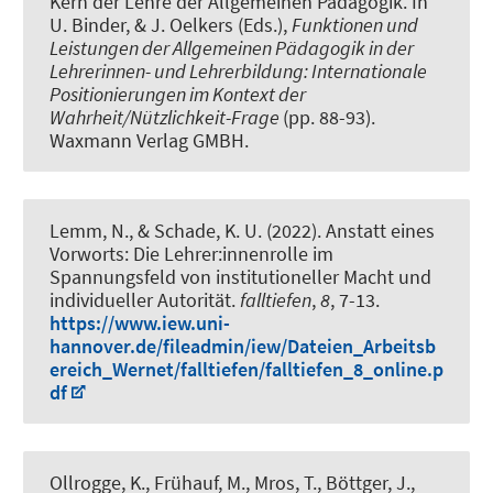
Kern der Lehre der Allgemeinen Pädagogik
. In
U. Binder, & J. Oelkers (Eds.),
Funktionen und
Leistungen der Allgemeinen Pädagogik in der
Lehrerinnen- und Lehrerbildung: Internationale
Positionierungen im Kontext der
Wahrheit/Nützlichkeit-Frage
(pp. 88-93).
Waxmann Verlag GMBH.
Lemm, N.
, & Schade, K. U.
(2022).
Anstatt eines
Vorworts: Die Lehrer:innenrolle im
Spannungsfeld von institutioneller Macht und
individueller Autorität
.
falltiefen
,
8
, 7-13.
https://www.iew.uni-
hannover.de/fileadmin/iew/Dateien_Arbeitsb
ereich_Wernet/falltiefen/falltiefen_8_online.p
df
Ollrogge, K., Frühauf, M., Mros, T., Böttger, J.
,