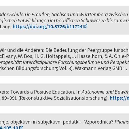
nder Schulen in Preußen, Sachsen und Württemberg zwischen 1
gischen Entwicklungen im beruflichen Schulwesen bis zum Ers
 Lang.
https://doi.org/10.3726/b11724
 Wir und die Anderen: Die Bedeutung der Peergruppe für sch
McElvany, W. Bos, H. G. Holtappels, J. Hasselhorn, & A. Ohle-P
terogenität: Interdisziplinäre Forschungsbefunde und Perspekt
ischen Bildungsforschung; Vol. 3). Waxmann Verlag GMBH.
ers: Towards a Positive Education
. In
Autonomie und Bewähr
. 89–99). (Rekonstruktive Sozialisationsforschung).
https://
nje, objektivni in subjektivni podatki – Vzporednica?
Phain
4-105.10