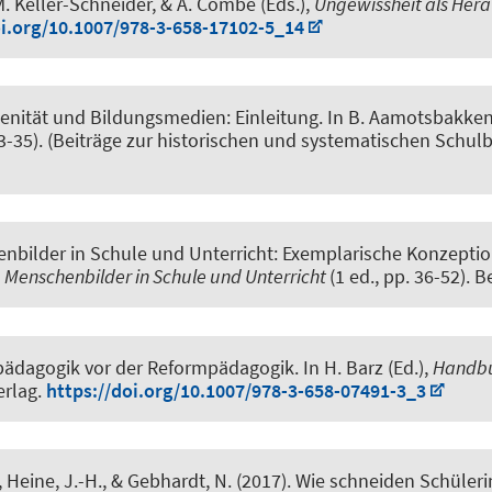
 M. Keller-Schneider, & A. Combe (Eds.),
Ungewissheit als Her
oi.org/10.1007/978-3-658-17102-5_14
enität und Bildungsmedien: Einleitung
. In B. Aamotsbakken,
23-35). (Beiträge zur historischen und systematischen Sch
nbilder in Schule und Unterricht: Exemplarische Konzept
,
Menschenbilder in Schule und Unterricht
(1 ed., pp. 36-52). 
ädagogik vor der Reformpädagogik
. In H. Barz (Ed.),
Handbu
erlag.
https://doi.org/10.1007/978-3-658-07491-3_3
., Heine, J.-H., & Gebhardt, N. (2017).
Wie schneiden Schüleri