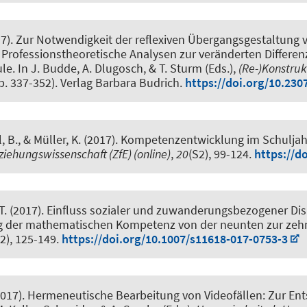
17).
Zur Notwendigkeit der reflexiven Übergangsgestaltung v
: Professionstheoretische Analysen zur veränderten Differe
ule
. In J. Budde, A. Dlugosch, & T. Sturm (Eds.),
(Re-)Konstrukt
p. 337-352). Verlag Barbara Budrich.
https://doi.org/10.230
, B.
, & Müller, K.
(2017).
Kompetenzentwicklung im Schuljahr
Erziehungswissenschaft (ZfE) (online)
,
20
(S2), 99-124.
https://d
T. (2017).
Einfluss sozialer und zuwanderungsbezogener Disp
g der mathematischen Kompetenz von der neunten zur zeh
2), 125-149.
https://doi.org/10.1007/s11618-017-0753-3
2017).
Hermeneutische Bearbeitung von Videofällen: Zur E