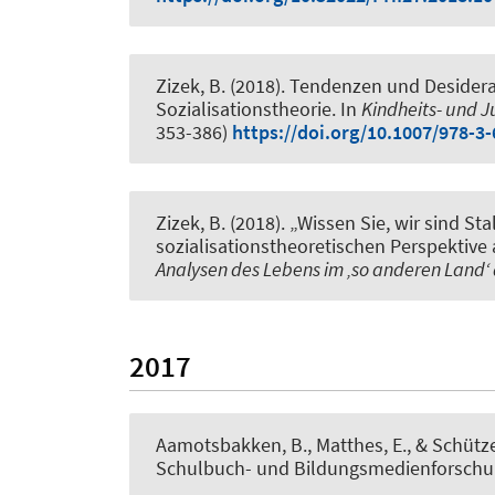
Zizek, B.
(2018).
Tendenzen und Desiderat
Sozialisationstheorie
. In
Kindheits- und J
353-386)
https://doi.org/10.1007/978-3
Zizek, B.
(2018).
„Wissen Sie, wir sind St
sozialisationstheoretischen Perspektive
Analysen des Lebens im ‚so anderen Land‘
2017
Aamotsbakken, B., Matthes, E., & Schütze,
Schulbuch- und Bildungsmedienforschung