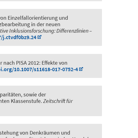
on Einzelfallorientierung und
nzbearbeitung in der neuen
ive Inklusionsforschung: Differenzlinien –
7/j.ctvdf0bz9.24
 nach PISA 2012: Effekte von
oi.org/10.1007/s11618-017-0752-4
aritäten, sowie der
nten Klassenstufe
.
Zeitschrift für
ntstehung von Denkräumen und