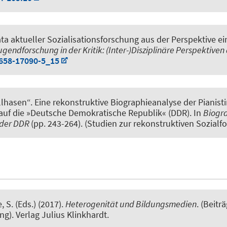
a aktueller Sozialisationsforschung aus der Perspektive ei
ugendforschung in der Kritik: (Inter-)Disziplinäre Perspektive
-658-17090-5_15
allhasen“. Eine rekonstruktive Biographieanalyse der Pianist
 auf die »Deutsche Demokratische Republik« (DDR)
. In
Biogra
 der DDR
(pp. 243-264). (Studien zur rekonstruktiven Sozialfo
 S. (Eds.) (2017).
Heterogenität und Bildungsmedien
. (Beit
). Verlag Julius Klinkhardt.