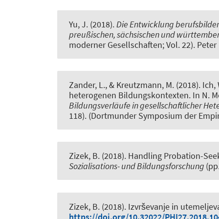
Yu, J. (2018).
Die Entwicklung berufsbilde
preußischen, sächsischen und württember
moderner Gesellschaften; Vol. 22). Peter
Zander, L., & Kreutzmann, M. (2018).
Ich,
heterogenen Bildungskontexten
. In N. 
Bildungsverläufe in gesellschaftlicher He
118). (Dortmunder Symposium der Empir
Zizek, B.
(2018).
Handling Probation-Seek
Sozialisations- und Bildungsforschung
(pp
Zizek, B.
(2018).
Izvrševanje in utemeljeva
https://doi.org/10.32022/PHI27.2018.10