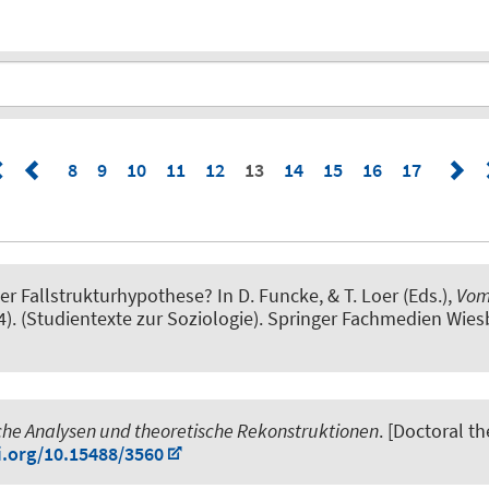
8
9
10
11
12
13
14
15
16
17
r Fallstrukturhypothese?
In D. Funcke, & T. Loer (Eds.),
Vom 
84). (Studientexte zur Soziologie). Springer Fachmedien Wie
che Analysen und theoretische Rekonstruktionen
. [Doctoral t
i.org/10.15488/3560