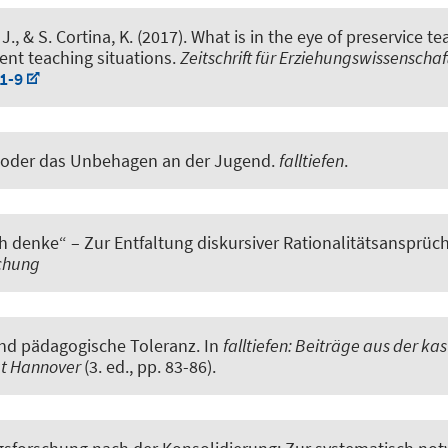
 J., & S. Cortina, K. (2017).
What is in the eye of preservice t
ent teaching situations
.
Zeitschrift für Erziehungswissenschaft
1-9
 oder das Unbehagen an der Jugend
.
falltiefen
.
h denke“ – Zur Entfaltung diskursiver Rationalitätsanspr
schung
nd pädagogische Toleranz
. In
falltiefen: Beiträge aus der ka
tät Hannover
(3. ed., pp. 83-86).