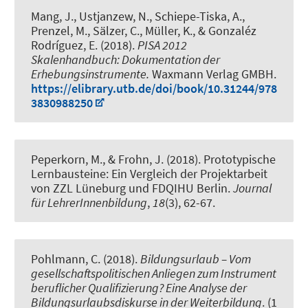
Mang, J., Ustjanzew, N., Schiepe-Tiska, A.,
Prenzel, M., Sälzer, C.
, Müller, K.
, & Gonzaléz
Rodríguez, E. (2018).
PISA 2012
Skalenhandbuch: Dokumentation der
Erhebungsinstrumente.
Waxmann Verlag GMBH.
https://elibrary.utb.de/doi/book/10.31244/978
3830988250
Peperkorn, M., & Frohn, J. (2018).
Prototypische
Lernbausteine: Ein Vergleich der Projektarbeit
von ZZL Lüneburg und FDQIHU Berlin
.
Journal
für LehrerInnenbildung
,
18
(3), 62-67.
Pohlmann, C. (2018).
Bildungsurlaub – Vom
gesellschaftspolitischen Anliegen zum Instrument
beruflicher Qualifizierung? Eine Analyse der
Bildungsurlaubsdiskurse in der Weiterbildung
. (1