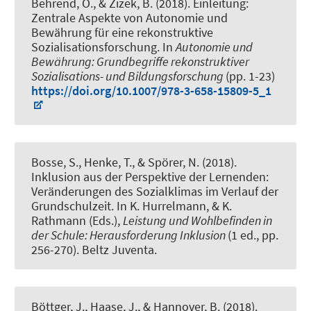
Behrend, O.
, & Zizek, B.
(2018).
Einleitung:
Zentrale Aspekte von Autonomie und
Bewährung für eine rekonstruktive
Sozialisationsforschung
. In
Autonomie und
Bewährung: Grundbegriffe rekonstruktiver
Sozialisations- und Bildungsforschung
(pp. 1-23)
https://doi.org/10.1007/978-3-658-15809-5_1
Bosse, S., Henke, T., & Spörer, N. (2018).
Inklusion aus der Perspektive der Lernenden:
Veränderungen des Sozialklimas im Verlauf der
Grundschulzeit
. In K. Hurrelmann, & K.
Rathmann (Eds.),
Leistung und Wohlbefinden in
der Schule: Herausforderung Inklusion
(1 ed., pp.
256-270). Beltz Juventa.
Böttger, J.
, Haase, J.
, & Hannover, B. (2018).