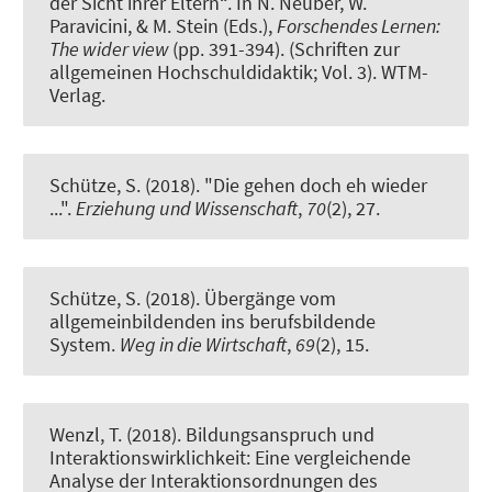
der Sicht ihrer Eltern“.
In N. Neuber, W.
Paravicini, & M. Stein (Eds.),
Forschendes Lernen:
The wider view
(pp. 391-394). (Schriften zur
allgemeinen Hochschuldidaktik; Vol. 3). WTM-
Verlag.
Schütze, S. (2018).
"Die gehen doch eh wieder
..."
.
Erziehung und Wissenschaft
,
70
(2), 27.
Schütze, S. (2018).
Übergänge vom
allgemeinbildenden ins berufsbildende
System
.
Weg in die Wirtschaft
,
69
(2), 15.
Wenzl, T.
(2018).
Bildungsanspruch und
Interaktionswirklichkeit: Eine vergleichende
Analyse der Interaktionsordnungen des