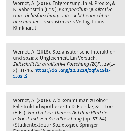
Wernet, A.
(2018).
Entgrenzung
. In M. Proske, &
K. Rabenstein (Eds.),
Kompendium Qualitative
Unterrichtsforschung: Unterricht beobachten –
beschreiben – rekonstruieren
Verlag Julius
Klinkhardt.
Wernet, A.
(2018).
Sozialisatorische Interaktion
und soziale Ungleichheit. Ein Versuch
.
Zeitschrift für qualitative Forschung (ZQF)
,
19
(1-
2), 31-46.
https://doi.org/10.3224/zqf.v19i1-
2.03
Wernet, A.
(2018).
Wie kommt man zu einer
Fallstrukturhypothese?
In D. Funcke, & T. Loer
(Eds.),
Vom Fall zur Theorie: Auf dem Pfad der
rekonstruktiven Sozialforschung
(pp. 57-84).
(Studientexte zur Soziologie). Springer
Fachmedien Wiesbaden.