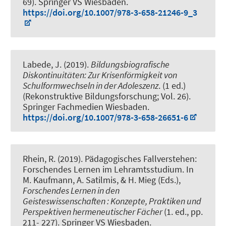
69). Springer VS Wiesbaden.
https://doi.org/10.1007/978-3-658-21246-9_3
Labede, J. (2019).
Bildungsbiografische
Diskontinuitäten: Zur Krisenförmigkeit von
Schulformwechseln in der Adoleszenz
. (1 ed.)
(Rekonstruktive Bildungsforschung; Vol. 26).
Springer Fachmedien Wiesbaden.
https://doi.org/10.1007/978-3-658-26651-6
Rhein, R.
(2019).
Pädagogisches Fallverstehen:
Forschendes Lernen im Lehramtsstudium
. In
M. Kaufmann, A. Satilmis, & H. Mieg (Eds.),
Forschendes Lernen in den
Geisteswissenschaften : Konzepte, Praktiken und
Perspektiven hermeneutischer Fächer
(1. ed., pp.
211- 227). Springer VS Wiesbaden.