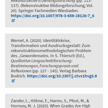
Rekonstruktive Erziehungsforschung
(pp. 113-
137). (Rekonstruktive Bildungsforschung; Vol.
20). Springer Fachmedien Wiesbaden.
https://doi.org/10.1007/978-3-658-28126-7_6
Wernet, A.
(2020).
Identitätskrise,
Transformation und Ausdrucksgestalt: Zum
rekonstruktionsmethodologischen Problem
des „Gewordenseins
. In S. Thiersch (Ed.),
Qualitative Längsschnittforschung:
Bestimmungen, Forschungspraxis und
Reflexionen
(pp. 127 - 145). Verlag Barbara
Budrich.
https://doi.org/10.2307/j.ctvx1hvg3.8
Zander, L.
, Höhne, E.
, Harms, S., Pfost, M., &
Hornsey, M. J. (2020).
When Grades Are High