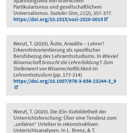
Spannungsfeld von elterlichem
Partikularismus und gesellschaftlichem
Universalismus
.
Sozialer Sinn
,
21
(2), 357-377.
https://doi.org/10.1515/sosi-2020-0015
Wenzl, T.
(2020).
Ärzte, Anwälte – Lehrer?
Erkenntnisorientierung als spezifischer
Berufsbezug des Lehramtsstudiums
. In
Wieviel
Wissenschaft braucht die Lehrerbildung?: Zum
Stellenwert von Wissenschaftlichkeit im
Lehramtsstudium
(pp. 177-214)
https://doi.org/10.1007/978-3-658-23244-3_9
Wenzl, T.
(2020).
Die (Ein-)Gebildetheit der
Unterrichtsforschung: Über eine Tendenz zum
„unfairen“ Urteilen in rekonstruktiven
Unterrichtsanalysen
. In L. Brenz, & T.