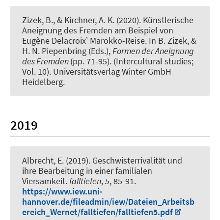
Zizek, B.
, & Kirchner, A. K. (2020).
Künstlerische
Aneignung des Fremden am Beispiel von
Eugène Delacroixʼ Marokko-Reise
. In B. Zizek, &
H. N. Piepenbring (Eds.),
Formen der Aneignung
des Fremden
(pp. 71-95). (Intercultural studies;
Vol. 10). Universitätsverlag Winter GmbH
Heidelberg.
2019
Albrecht, E.
(2019).
Geschwisterrivalität und
ihre Bearbeitung in einer familialen
Viersamkeit
.
falltiefen
,
5
, 85-91.
https://www.iew.uni-
hannover.de/fileadmin/iew/Dateien_Arbeitsb
ereich_Wernet/falltiefen/falltiefen5.pdf