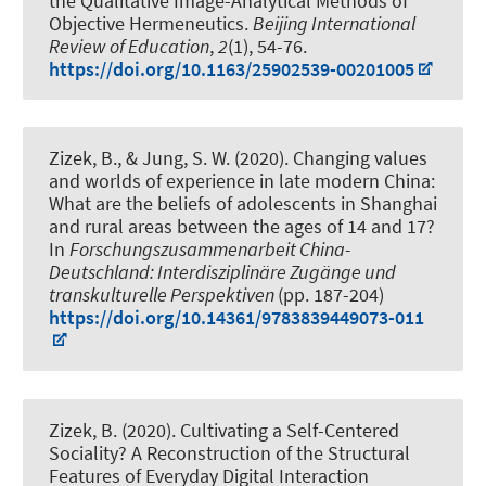
the Qualitative Image-Analytical Methods of
Objective Hermeneutics
.
Beijing International
Review of Education
,
2
(1), 54-76.
https://doi.org/10.1163/25902539-00201005
Zizek, B.
, & Jung, S. W. (2020).
Changing values
and worlds of experience in late modern China:
What are the beliefs of adolescents in Shanghai
and rural areas between the ages of 14 and 17?
In
Forschungszusammenarbeit China-
Deutschland: Interdisziplinäre Zugänge und
transkulturelle Perspektiven
(pp. 187-204)
https://doi.org/10.14361/9783839449073-011
Zizek, B.
(2020).
Cultivating a Self-Centered
Sociality? A Reconstruction of the Structural
Features of Everyday Digital Interaction