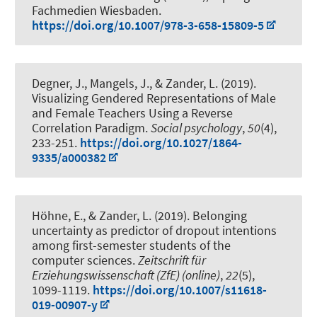
Fachmedien Wiesbaden.
https://doi.org/10.1007/978-3-658-15809-5
Degner, J., Mangels, J., & Zander, L. (2019).
Visualizing Gendered Representations of Male
and Female Teachers Using a Reverse
Correlation Paradigm
.
Social psychology
,
50
(4),
233-251.
https://doi.org/10.1027/1864-
9335/a000382
Höhne, E.
, & Zander, L. (2019).
Belonging
uncertainty as predictor of dropout intentions
among first-semester students of the
computer sciences
.
Zeitschrift für
Erziehungswissenschaft (ZfE) (online)
,
22
(5),
1099-1119.
https://doi.org/10.1007/s11618-
019-00907-y