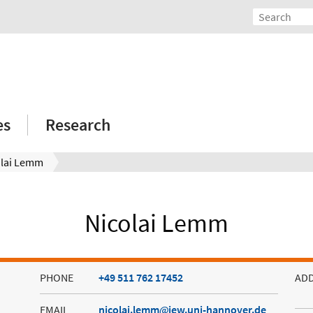
es
Research
olai Lemm
Nicolai Lemm
PHONE
+49 511 762 17452
AD
EMAIL
nicolai.lemm
iew.uni-hannover.de