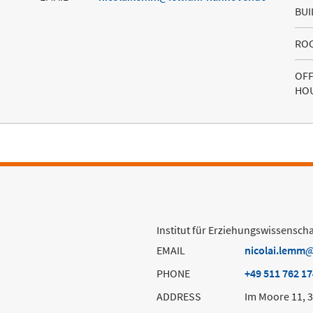
BUI
RO
OFF
HO
Institut für Erziehungswissenscha
EMAIL
nicolai.lemm
PHONE
+49 511 762 1
ADDRESS
Im Moore 11, 