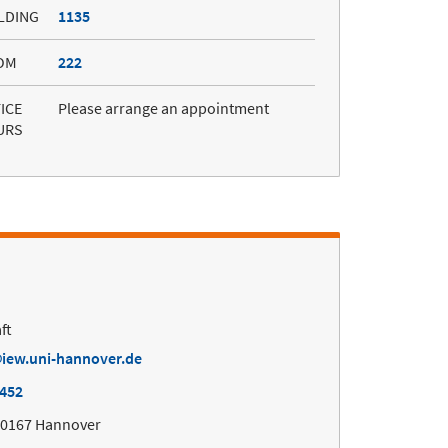
LDING
1135
OM
222
ICE
Please arrange an appointment
URS
ft
iew.uni-hannover.de
7452
30167 Hannover