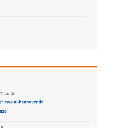
 Fakultät
iew.uni-hannover.de
7620
ft