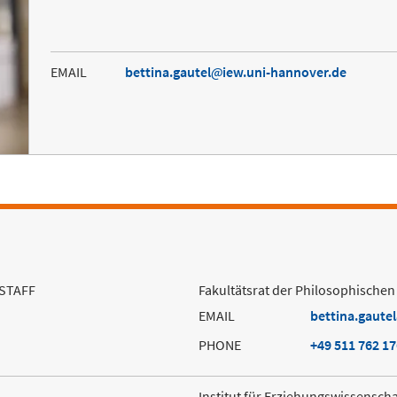
EMAIL
bettina.gautel
iew.uni-hannover.de
STAFF
Fakultätsrat der Philosophischen
EMAIL
bettina.gautel
PHONE
+49 511 762 1
Institut für Erziehungswissenscha