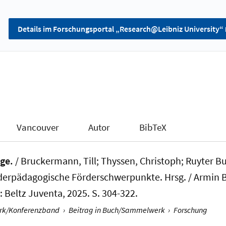
Details im Forschungsportal „Research@Leibniz University“
Vancouver
Autor
BibTeX
uge.
/
Bruckermann, Till
; Thyssen, Christoph; Ruyter Bu
onderpädagogische Förderschwerpunkte. Hrsg. / Armi
 Beltz Juventa, 2025. S. 304-322.
erk/Konferenzband
›
Beitrag in Buch/Sammelwerk
›
Forschung