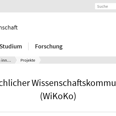
nschaft
Studium
Forschung
Lehr-Lernforschung in innovativen außerschulischen Lern- und Entwicklungsräumen
Projekte
achlicher Wissenschaftskomm
(WiKoKo)