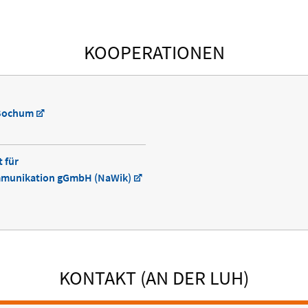
KOOPERATIONEN
 Bochum
t für
mmunikation gGmbH (NaWik)
KONTAKT (AN DER LUH)