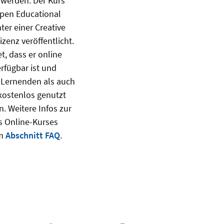
 werden. Der Kurs
pen Educational
ter einer Creative
zenz ve
röffentlicht
.
t, dass er
online
rf
ügbar ist und
 Lernenden als auch
ostenlos genutzt
. Weitere Infos zur
 Online-Kurses
m
Abschnitt FAQ
.